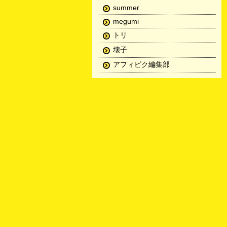
summer
megumi
トリ
壊子
アフィピク編集部