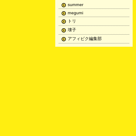
summer
megumi
トリ
壊子
アフィピク編集部