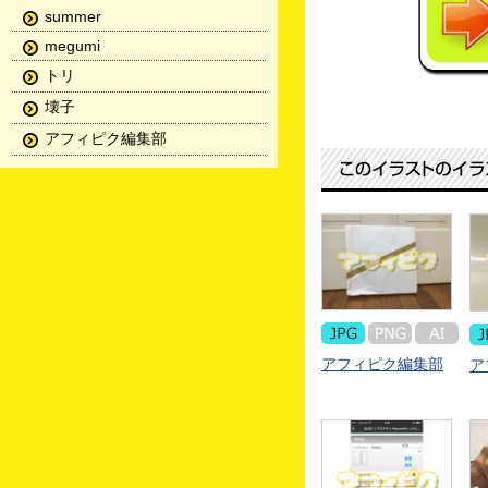
summer
megumi
トリ
壊子
アフィピク編集部
アフィピク編集部
ア