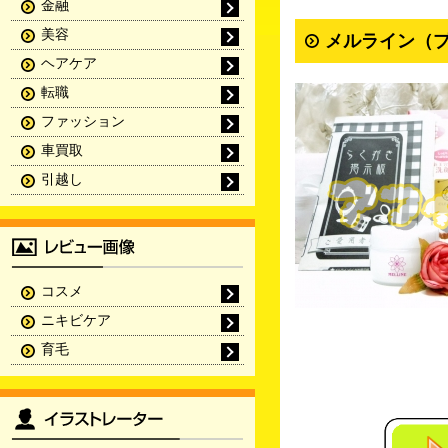
金融
美容
メルライン（プ
ヘアケア
転職
ファッション
車買取
引越し
コスメ
ニキビケア
育毛