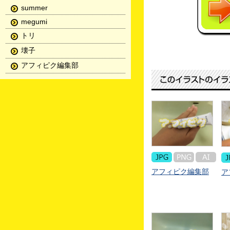
summer
megumi
トリ
壊子
アフィピク編集部
アフィピク編集部
ア