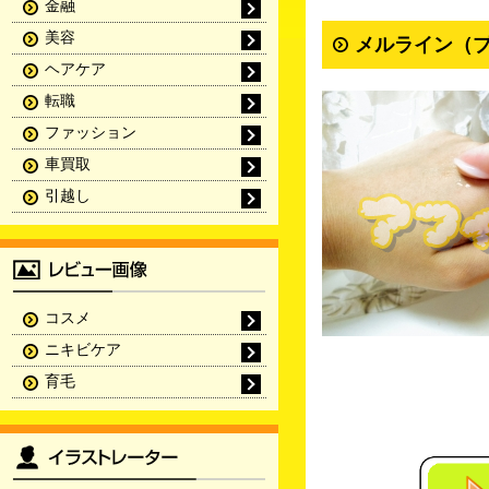
金融
美容
メルライン（プ
ヘアケア
転職
ファッション
車買取
引越し
コスメ
ニキビケア
育毛