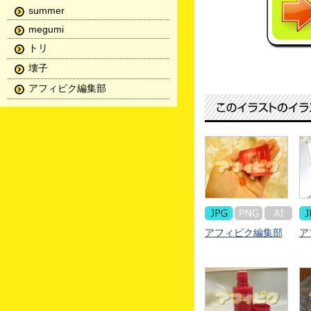
summer
megumi
トリ
壊子
アフィピク編集部
アフィピク編集部
ア