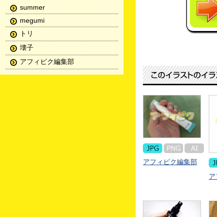
summer
megumi
トリ
壊子
アフィピク編集部
アフィピク編集部
ア