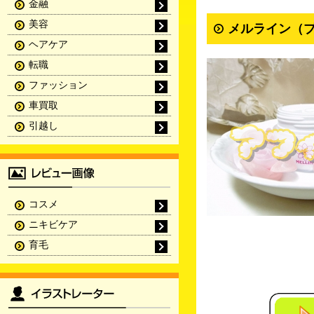
金融
美容
メルライン（プ
ヘアケア
転職
ファッション
車買取
引越し
コスメ
ニキビケア
育毛