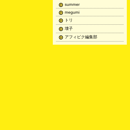
summer
megumi
トリ
壊子
アフィピク編集部