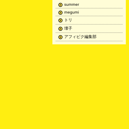
summer
megumi
トリ
壊子
アフィピク編集部