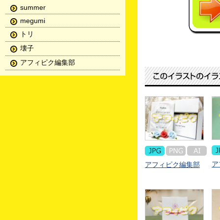
summer
megumi
トリ
壊子
アフィピク編集部
ア
アフィピク編集部