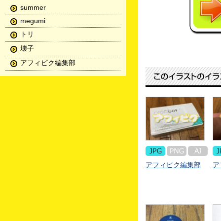
summer
megumi
トリ
壊子
アフィピク編集部
アフィピク編集部
ア