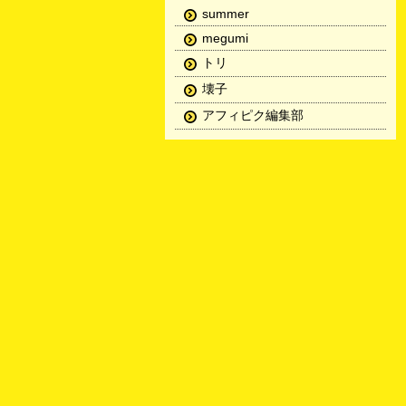
summer
megumi
トリ
壊子
アフィピク編集部