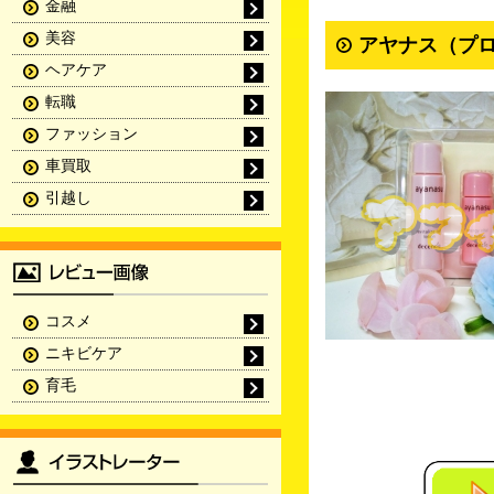
金融
美容
アヤナス（プロ
ヘアケア
転職
ファッション
車買取
引越し
コスメ
ニキビケア
育毛