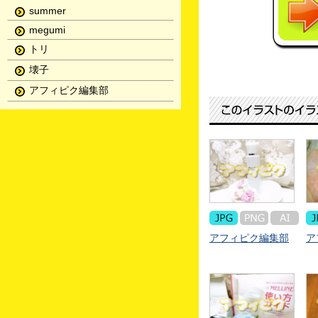
summer
megumi
トリ
壊子
アフィピク編集部
アフィピク編集部
ア