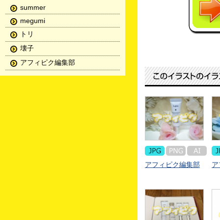
summer
megumi
トリ
壊子
アフィピク編集部
アフィピク編集部
ア