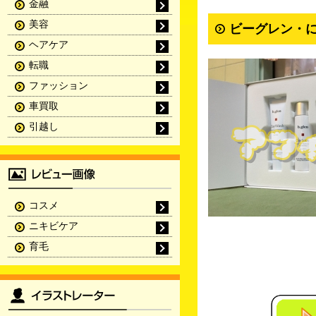
金融
美容
ビーグレン・に
ヘアケア
転職
ファッション
車買取
引越し
コスメ
ニキビケア
育毛