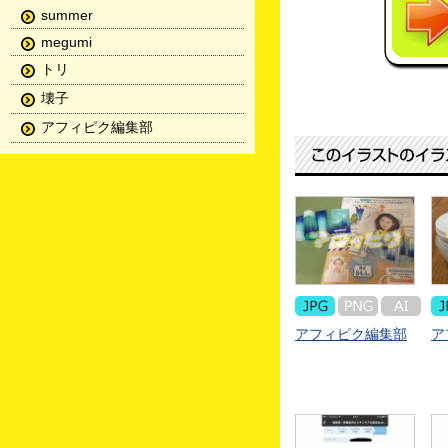
summer
megumi
トリ
壊子
アフィピク編集部
アフィピク編集部
ア