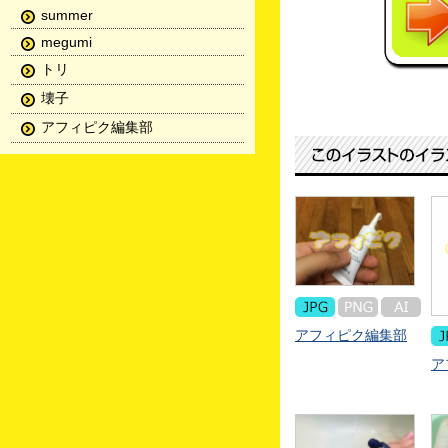
summer
megumi
トリ
壊子
アフィピク編集部
アフィピク編集部
ア