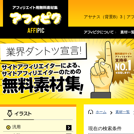
アヤナス（背景B）3｜ア
ホーム
素材一覧
汎用
現在の検索条件