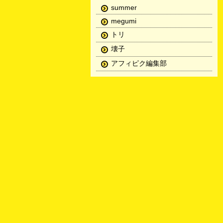
summer
megumi
トリ
壊子
アフィピク編集部