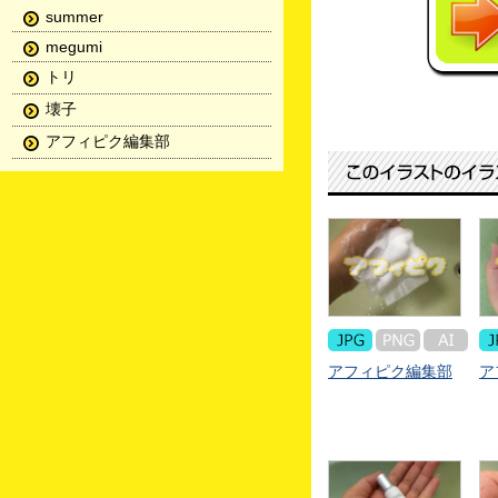
summer
megumi
トリ
壊子
アフィピク編集部
アフィピク編集部
ア