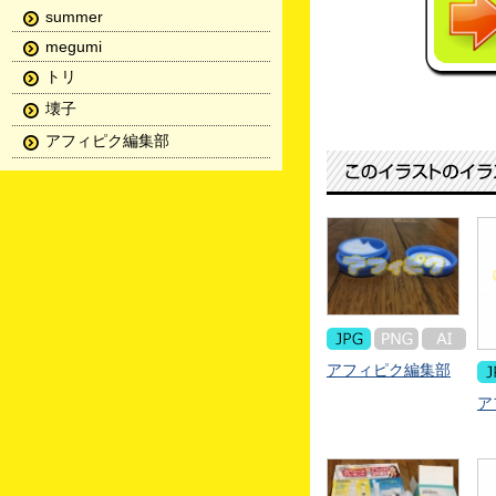
summer
megumi
トリ
壊子
アフィピク編集部
アフィピク編集部
ア