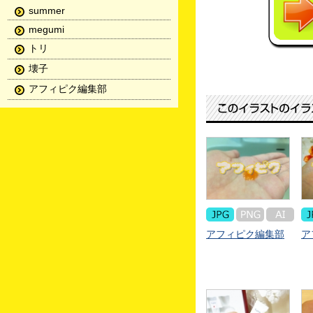
summer
megumi
トリ
壊子
アフィピク編集部
アフィピク編集部
ア