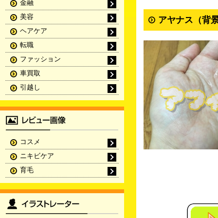
金融
美容
アヤナス（背景
ヘアケア
転職
ファッション
車買取
引越し
コスメ
ニキビケア
育毛