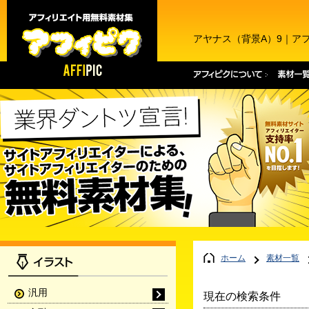
アヤナス（背景A）9｜ア
ホーム
素材一覧
汎用
現在の検索条件