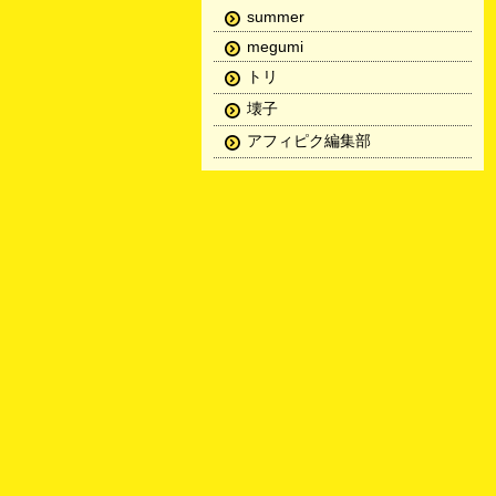
summer
megumi
トリ
壊子
アフィピク編集部