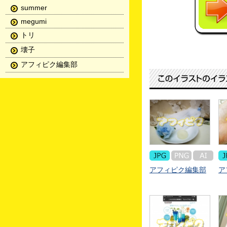
summer
megumi
トリ
壊子
アフィピク編集部
アフィピク編集部
ア