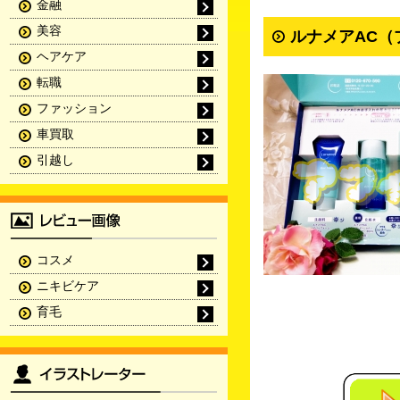
金融
美容
ルナメアAC（
ヘアケア
転職
ファッション
車買取
引越し
コスメ
ニキビケア
育毛