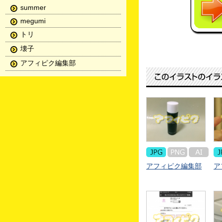
summer
megumi
トリ
壊子
アフィピク編集部
アフィピク編集部
ア