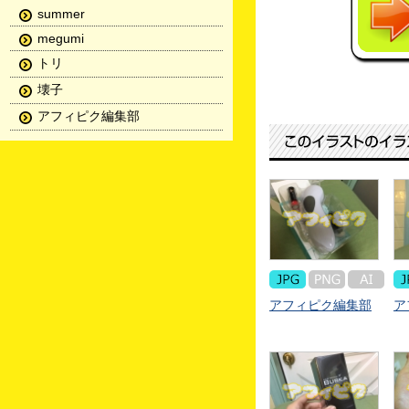
summer
megumi
トリ
壊子
アフィピク編集部
アフィピク編集部
ア