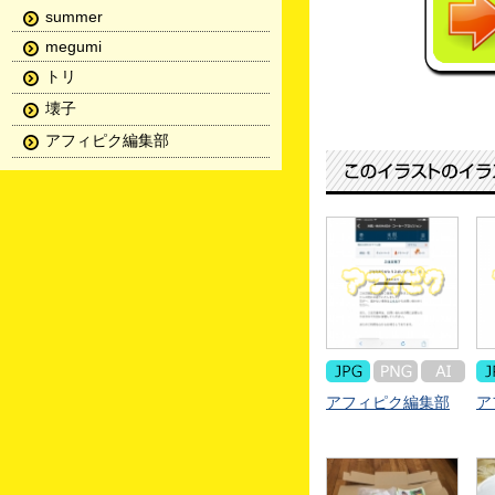
summer
megumi
トリ
壊子
アフィピク編集部
アフィピク編集部
ア