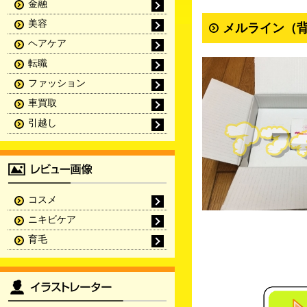
金融
美容
メルライン（背
ヘアケア
転職
ファッション
車買取
引越し
コスメ
ニキビケア
育毛