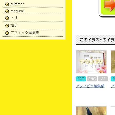
summer
megumi
トリ
壊子
アフィピク編集部
アフィピク編集部
ア