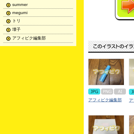
summer
megumi
トリ
壊子
アフィピク編集部
アフィピク編集部
ア