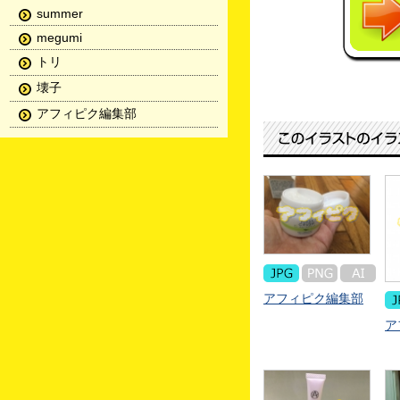
summer
megumi
トリ
壊子
アフィピク編集部
アフィピク編集部
ア