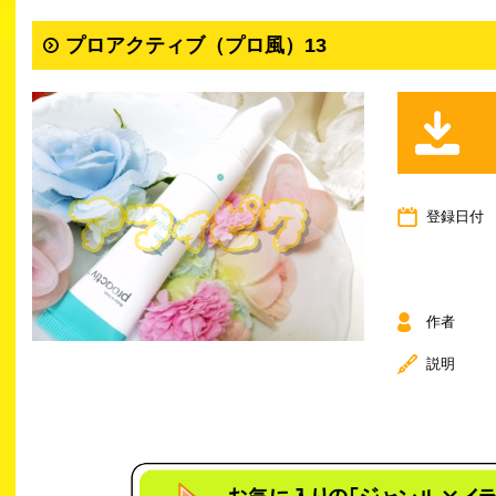
プロアクティブ（プロ風）13
登録日付
作者
説明