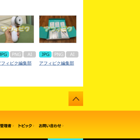
アフィピク編集部
アフィピク編集部