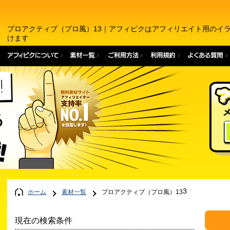
プロアクティブ（プロ風）13｜アフィピクはアフィリエイト用のイ
けます
3
ホーム
素材一覧
プロアクティブ（プロ風）13
現在の検索条件