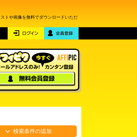
ラストや画像を無料でダウンロードいただ
検索条件の追加