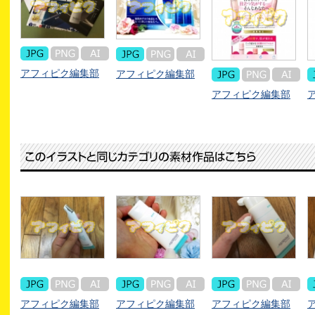
アフィピク編集部
アフィピク編集部
アフィピク編集部
アフィピク編集部
アフィピク編集部
アフィピク編集部