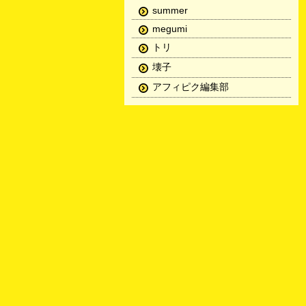
summer
megumi
トリ
壊子
アフィピク編集部