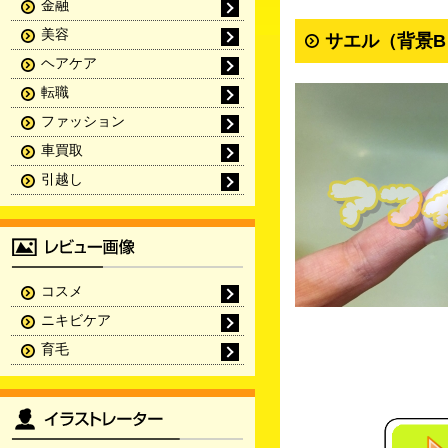
金融
美容
サエル（背景B
ヘアケア
転職
ファッション
車買取
引越し
コスメ
ニキビケア
育毛