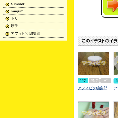
summer
megumi
トリ
壊子
アフィピク編集部
アフィピク編集部
ア