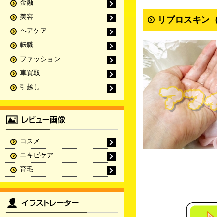
金融
美容
リプロスキン（
ヘアケア
転職
ファッション
車買取
引越し
コスメ
ニキビケア
育毛