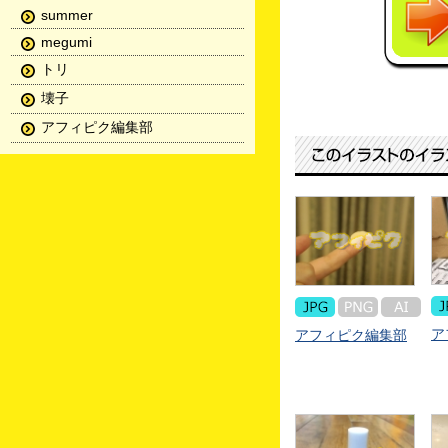
summer
megumi
トリ
壊子
アフィピク編集部
ア
アフィピク編集部