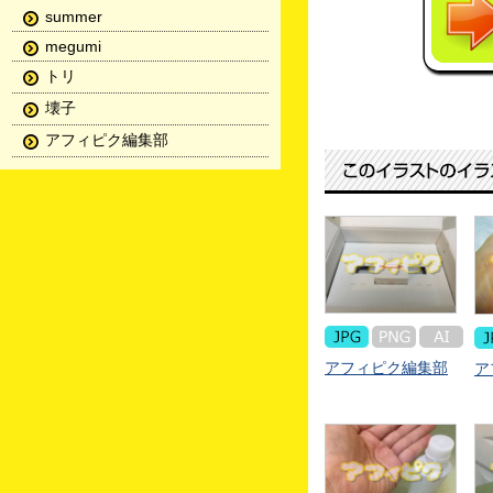
summer
megumi
トリ
壊子
アフィピク編集部
アフィピク編集部
ア