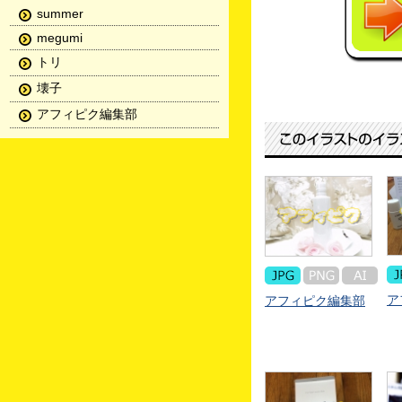
summer
megumi
トリ
壊子
アフィピク編集部
ア
アフィピク編集部