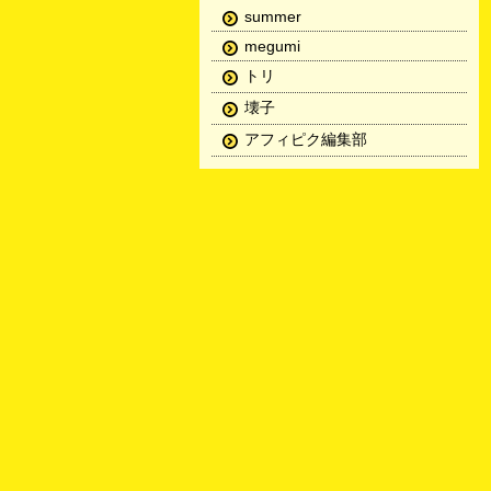
summer
megumi
トリ
壊子
アフィピク編集部