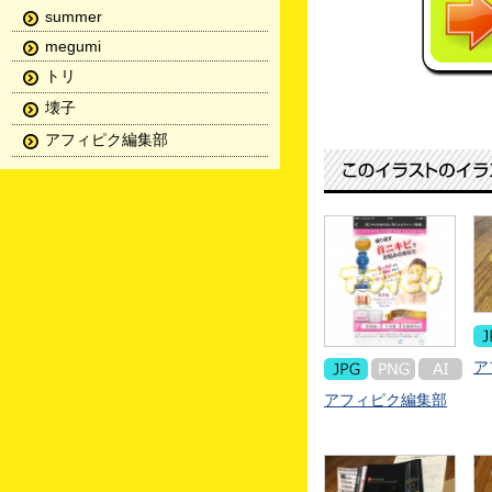
summer
megumi
トリ
壊子
アフィピク編集部
ア
アフィピク編集部