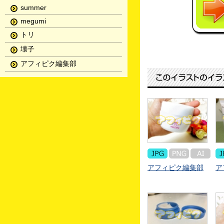
summer
megumi
トリ
壊子
アフィピク編集部
アフィピク編集部
ア