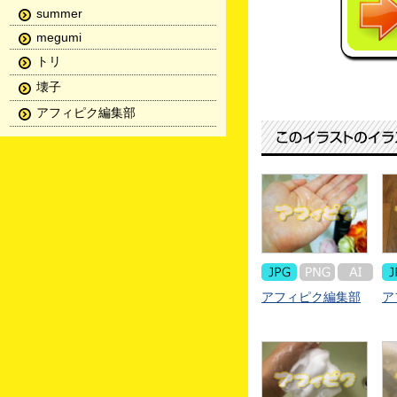
summer
megumi
トリ
壊子
アフィピク編集部
アフィピク編集部
ア