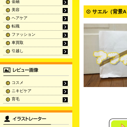
金融
美容
サエル（背景A
ヘアケア
転職
ファッション
車買取
引越し
コスメ
ニキビケア
育毛