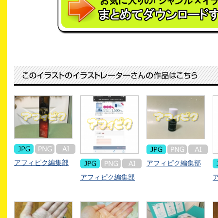
アフィピク編集部
アフィピク編集部
アフィピク編集部