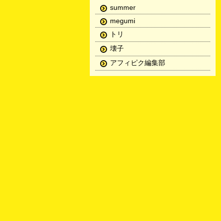
summer
megumi
トリ
壊子
アフィピク編集部