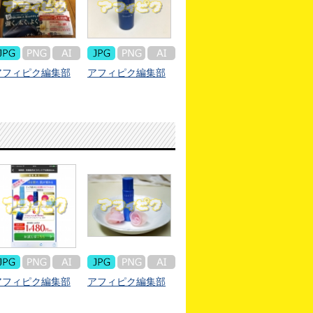
アフィピク編集部
アフィピク編集部
アフィピク編集部
アフィピク編集部