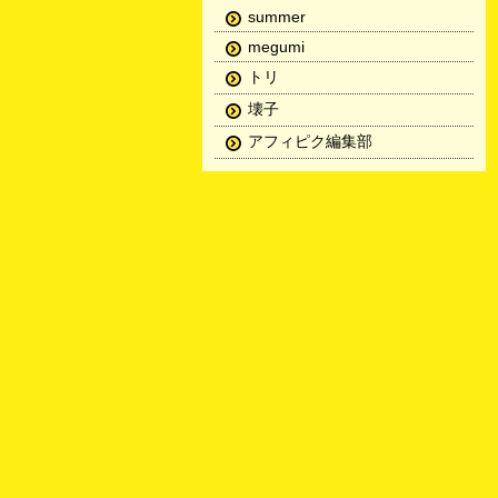
summer
megumi
トリ
壊子
アフィピク編集部