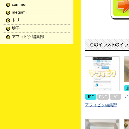
summer
megumi
トリ
壊子
アフィピク編集部
ア
アフィピク編集部