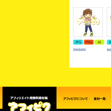
megumi
s