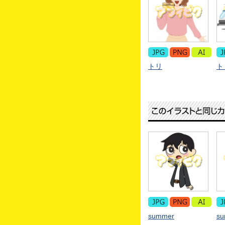
トリ
ト
summer
s