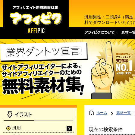
汎用男性・二頭身4（満足
料でダウンロードいただけ
ホーム
素材一覧
汎用
現在の検索条件