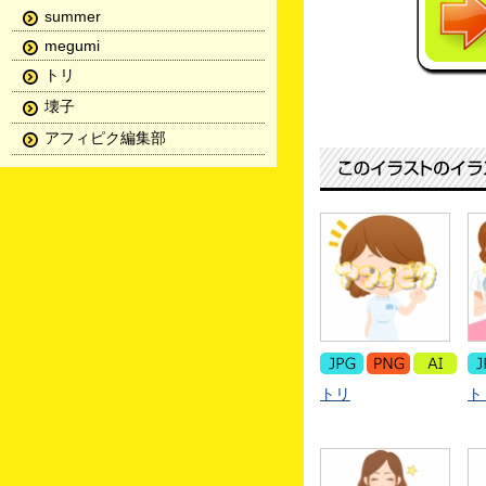
summer
megumi
トリ
壊子
アフィピク編集部
トリ
ト