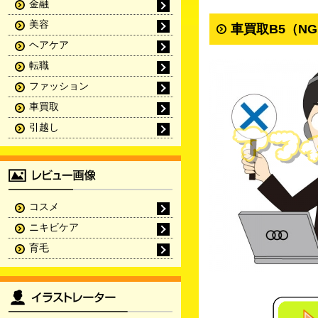
金融
美容
車買取B5（N
ヘアケア
転職
ファッション
車買取
引越し
コスメ
ニキビケア
育毛