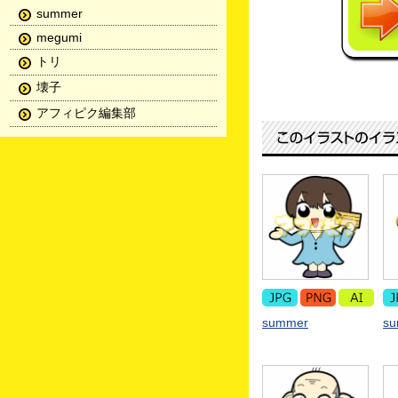
summer
megumi
トリ
壊子
アフィピク編集部
summer
s