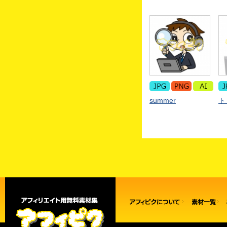
summer
ト