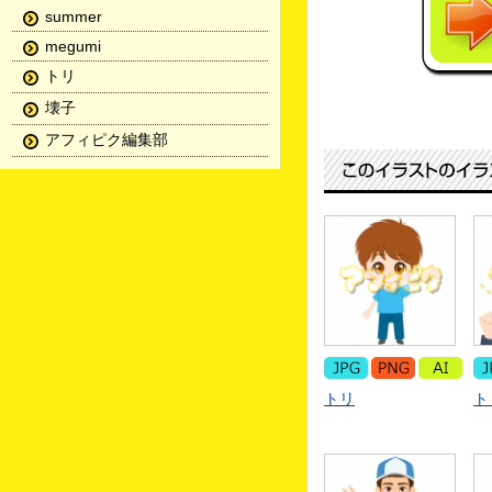
summer
megumi
トリ
壊子
アフィピク編集部
トリ
ト