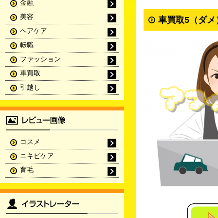
金融
美容
車買取5（ダメ
ヘアケア
転職
ファッション
車買取
引越し
コスメ
ニキビケア
育毛