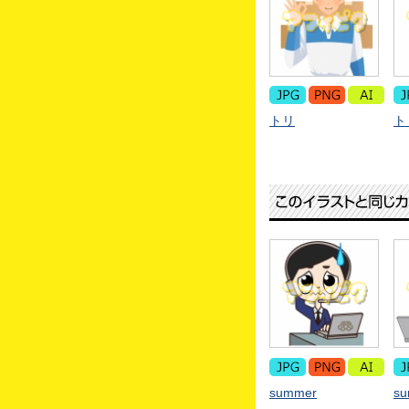
トリ
ト
summer
s