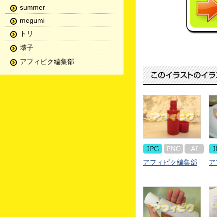
summer
megumi
トリ
壊子
アフィピク編集部
アフィピク編集部
ア