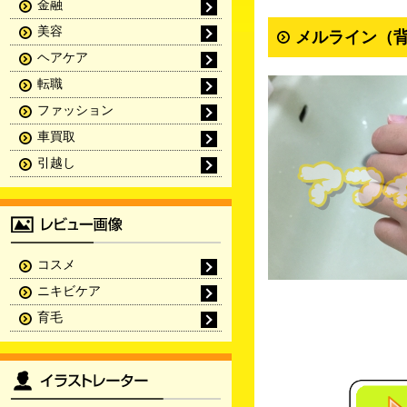
金融
美容
メルライン（背
ヘアケア
転職
ファッション
車買取
引越し
コスメ
ニキビケア
育毛