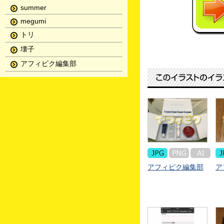
summer
megumi
トリ
壊子
アフィピク編集部
アフィピク編集部
ア