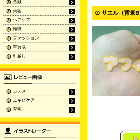
金融
美容
サエル（背景B
ヘアケア
転職
ファッション
車買取
引越し
コスメ
ニキビケア
育毛