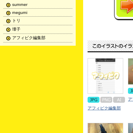
summer
megumi
トリ
壊子
アフィピク編集部
ア
アフィピク編集部