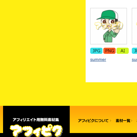
summer
s