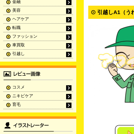
金融
美容
引越しA1（う
ヘアケア
転職
ファッション
車買取
引越し
コスメ
ニキビケア
育毛