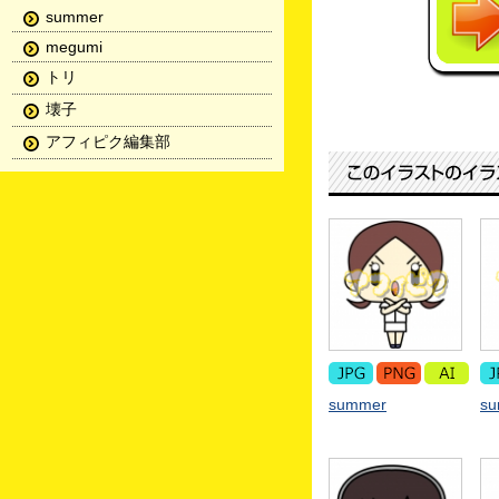
summer
megumi
トリ
壊子
アフィピク編集部
summer
s