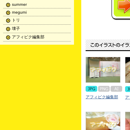
summer
megumi
トリ
壊子
アフィピク編集部
アフィピク編集部
ア