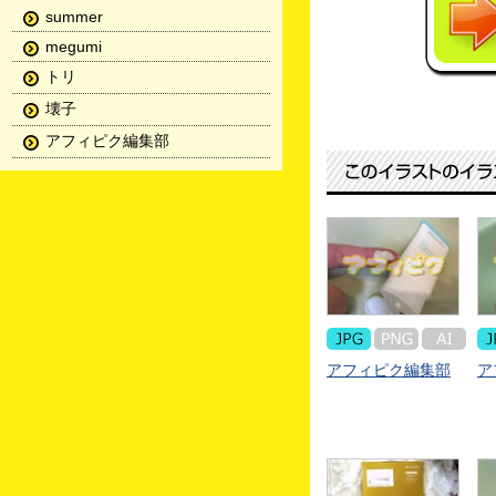
summer
megumi
トリ
壊子
アフィピク編集部
アフィピク編集部
ア