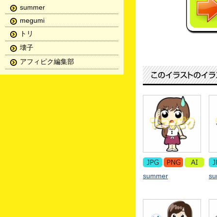
summer
megumi
トリ
壊子
アフィピク編集部
summer
s