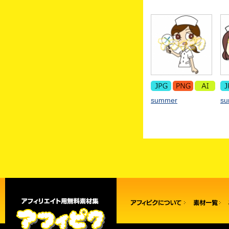
summer
s