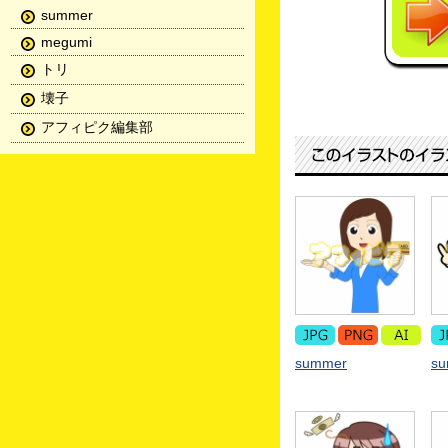
summer
megumi
トリ
壊子
アフィピク編集部
summer
s