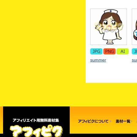
summer
s