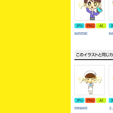
summer
s
megumi
ト